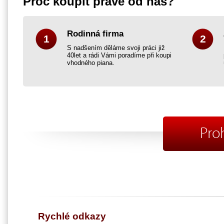
Proč koupit právě od nás?
Rodinná firma
1
2
S nadšením děláme svoji práci již
40let a rádi Vámi poradíme při koupi
vhodného piana.
Pro
Rychlé odkazy