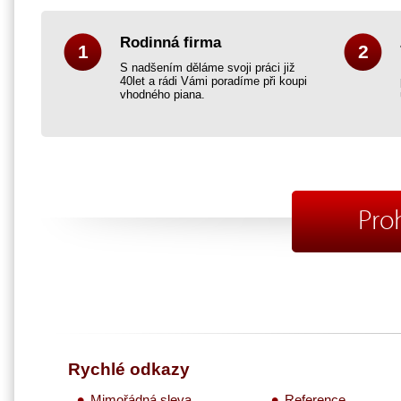
Rodinná firma
1
2
S nadšením děláme svoji práci již
40let a rádi Vámi poradíme při koupi
vhodného piana.
Pro
Rychlé odkazy
Mimořádná sleva
Reference