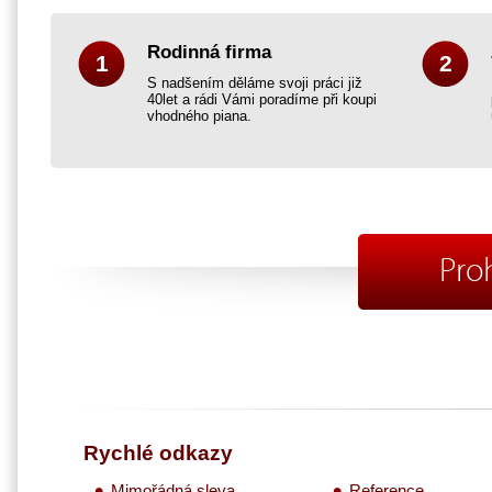
Rodinná firma
1
2
S nadšením děláme svoji práci již
40let a rádi Vámi poradíme při koupi
vhodného piana.
Pro
Rychlé odkazy
Mimořádná sleva
Reference