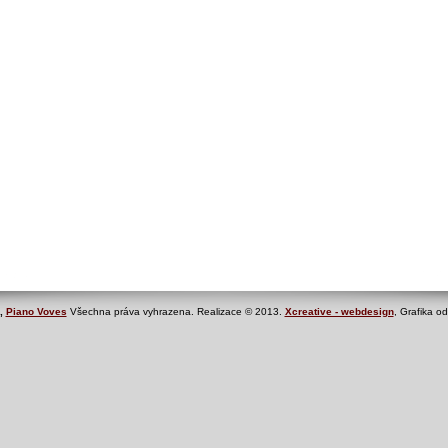
,
Piano Voves
Všechna práva vyhrazena. Realizace © 2013.
Xcreative - webdesign
, Grafika o