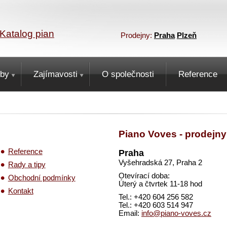
Katalog pian
Prodejny:
Praha
Plzeň
žby
Zajímavosti
O společnosti
Reference
Piano Voves - prodejny
Reference
Praha
Vyšehradská 27, Praha 2
Rady a tipy
Otevírací doba:
Obchodní podmínky
Úterý a čtvrtek 11-18 hod
Kontakt
Tel.: +420 604 256 582
Tel.: +420 603 514 947
Email:
info@piano-voves.cz