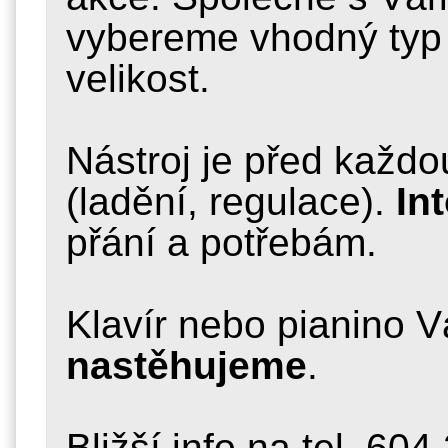
vybereme vhodný typ
velikost.
Nástroj je před každo
(ladění, regulace).
In
přání a potřebám.
Klavír nebo pianino 
nastěhujeme
.
Bližší info na tel. 60