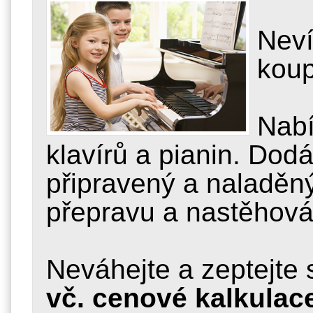
Neví
koup
Nabí
klavírů a pianin. Do
připravený a naladěný
přepravu a nastěhová
Neváhejte a zeptejte
vč. cenové kalkulac