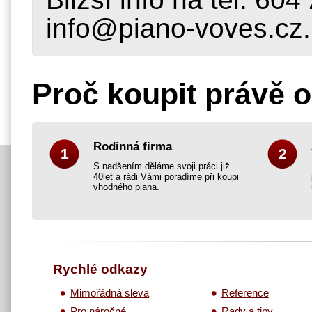
info@piano-voves.cz.
Proč koupit právě 
Rodinná firma
1
2
S nadšením děláme svoji práci již
40let a rádi Vámi poradíme při koupi
vhodného piana.
Rychlé odkazy
Mimořádná sleva
Reference
Pro náročné
Rady a tipy