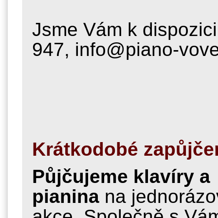
Jsme Vám k dispozici
947, info@piano-vove
Krátkodobé zapůjčen
Půjčujeme klavíry a
pianina
na jednorázo
akce. Společně s Vá